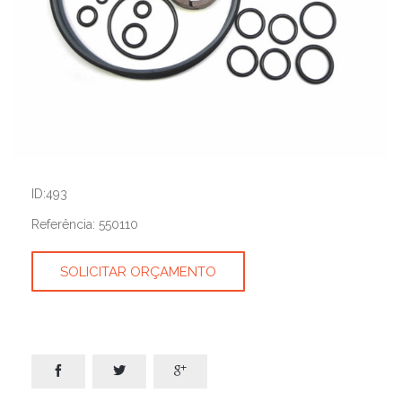
ID:493
Referência: 550110
SOLICITAR ORÇAMENTO


