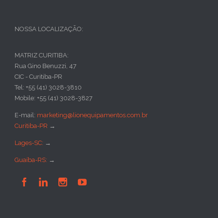
NOSSA LOCALIZAÇÃO:
MATRIZ CURITIBA:
Rua Gino Benuzzi, 47
CIC - Curitiba-PR
Tel: +55 (41) 3028-3810
Mobile: +55 (41) 3028-3827
E-mail:
marketing@lionequipamentos.com.br
Curitiba-PR
→
Lages-SC:
→
Guaíba-RS:
→



