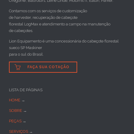
Oregon®, Baltrotors, Leine Linde, Motomit IT, Eaton, Parker.
Contamos com os serviços de customização
de harvester, recuperação de cabeçote
florestal LogMax e atendimento a campo na manutenção
de cabeçotes.
Lion Equipamento é uma concessionária do cabeçote florestal
sueco SP Maskiner
para o sul do Brasil.

FAÇA SUA COTAÇÃO
LISTA DE PÁGINAS
HOME
→
SOBRE
→
PEÇAS
→
SERVIÇOS
→