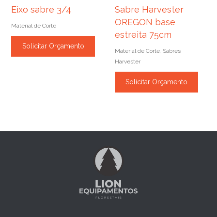
Eixo sabre 3/4
Sabre Harvester
OREGON base
Material de Corte
estreita 75cm
Solicitar Orçamento
Material de Corte
Sabres
,
Harvester
Solicitar Orçamento