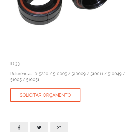
ID:33
Referências: 015220 / 510005 / 510009 / 510011 / 510049 /
51005 / 510051
SOLICITAR ORÇAMENTO


