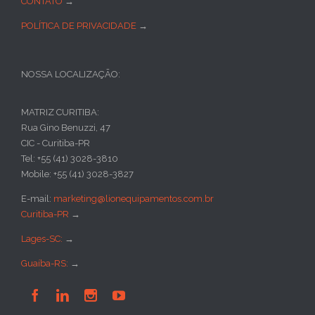
CONTATO
→
POLÍTICA DE PRIVACIDADE
→
NOSSA LOCALIZAÇÃO:
MATRIZ CURITIBA:
Rua Gino Benuzzi, 47
CIC - Curitiba-PR
Tel: +55 (41) 3028-3810
Mobile: +55 (41) 3028-3827
E-mail:
marketing@lionequipamentos.com.br
Curitiba-PR
→
Lages-SC:
→
Guaíba-RS:
→



