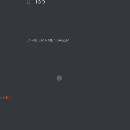

Top
ENVIE UMA MENSAGEM:
om.br