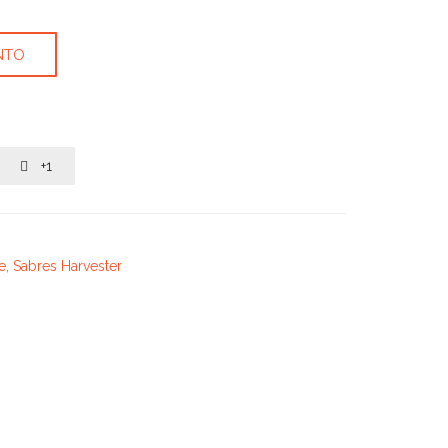
NTO
+1

e
,
Sabres Harvester