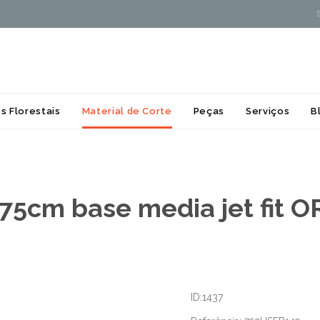
Skip
s Florestais
Material de Corte
Peças
Serviços
B
to
content
75cm base media jet fit
ID:1437