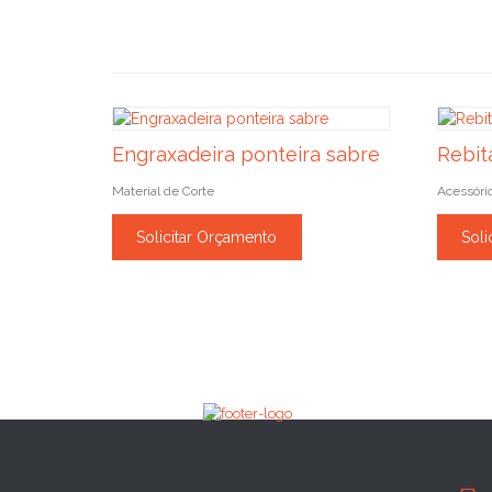
Engraxadeira ponteira sabre
Rebit
Material de Corte
Acessóri
Solicitar Orçamento
Soli