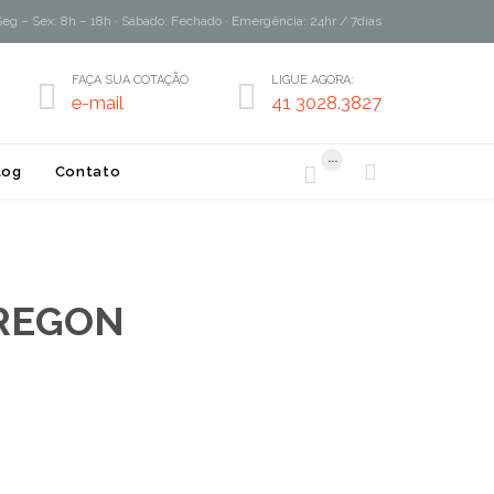
Seg – Sex: 8h – 18h · Sábado: Fechado · Emergência: 24hr / 7dias
FAÇA SUA COTAÇÃO
LIGUE AGORA:


e-mail
41 3028.3827
...


log
Contato
 OREGON