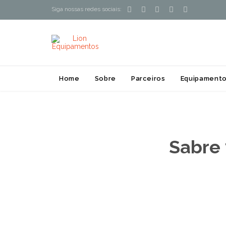





Siga nossas redes sociais:
Home
Sobre
Parceiros
Equipamento
Sabre 