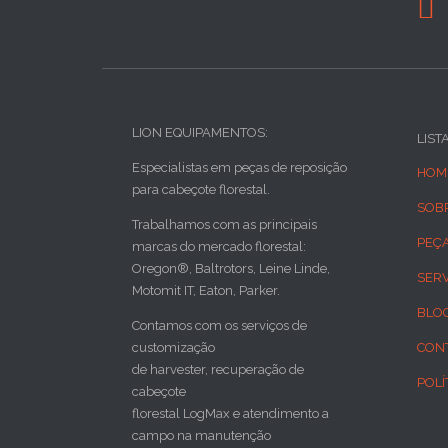

LION EQUIPAMENTOS:
LIST
Especialistas em peças de reposição
HOM
para cabeçote florestal.
SOB
Trabalhamos com as principais
PEÇ
marcas do mercado florestal:
Oregon®, Baltrotors, Leine Linde,
SER
Motomit IT, Eaton, Parker.
BLO
Contamos com os serviços de
customização
CON
de harvester, recuperação de
POLÍ
cabeçote
florestal LogMax e atendimento a
campo na manutenção