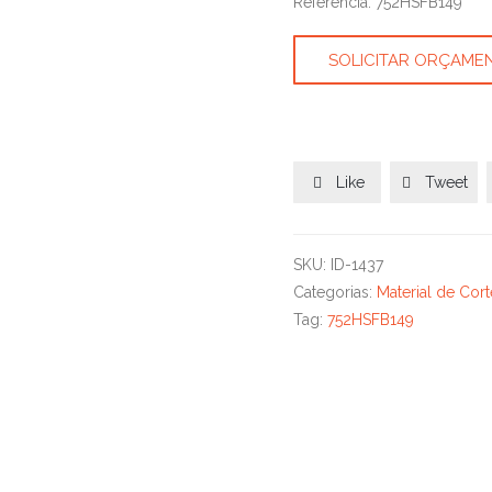
Referência: 752HSFB149
SOLICITAR ORÇAME
Like
Tweet


SKU:
ID-1437
Categorias:
Material de Cort
Tag:
752HSFB149