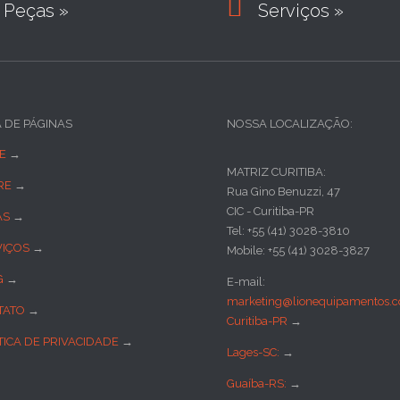

Peças »
Serviços »
A DE PÁGINAS
NOSSA LOCALIZAÇÃO:
E
→
MATRIZ CURITIBA:
RE
→
Rua Gino Benuzzi, 47
CIC - Curitiba-PR
AS
→
Tel: +55 (41) 3028-3810
VIÇOS
→
Mobile: +55 (41) 3028-3827
G
→
E-mail:
marketing@lionequipamentos.c
TATO
→
Curitiba-PR
→
TICA DE PRIVACIDADE
→
Lages-SC:
→
Guaíba-RS:
→