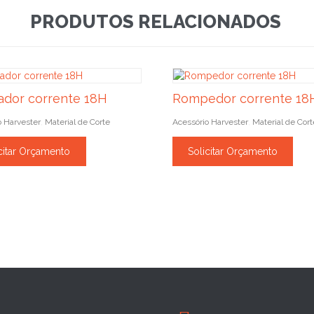
PRODUTOS RELACIONADOS
ador corrente 18H
Rompedor corrente 18
o Harvester
Material de Corte
Acessório Harvester
Material de Cort
,
,
citar Orçamento
Solicitar Orçamento