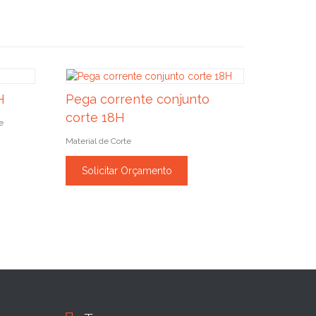
H
Pega corrente conjunto
corte 18H
e
Material de Corte
Solicitar Orçamento