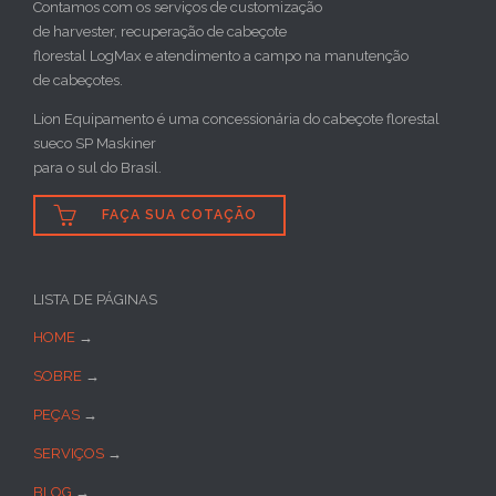
Contamos com os serviços de customização
de harvester, recuperação de cabeçote
florestal LogMax e atendimento a campo na manutenção
de cabeçotes.
Lion Equipamento é uma concessionária do cabeçote florestal
sueco SP Maskiner
para o sul do Brasil.

FAÇA SUA COTAÇÃO
LISTA DE PÁGINAS
HOME
→
SOBRE
→
PEÇAS
→
SERVIÇOS
→
BLOG
→