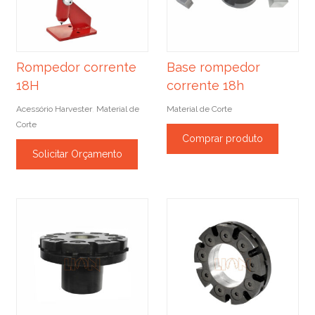
Rompedor corrente
Base rompedor
18H
corrente 18h
Acessório Harvester
Material de
Material de Corte
,
Corte
Comprar produto
Solicitar Orçamento