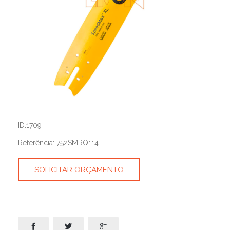
ID:1709
Referência: 752SMRQ114
SOLICITAR ORÇAMENTO


