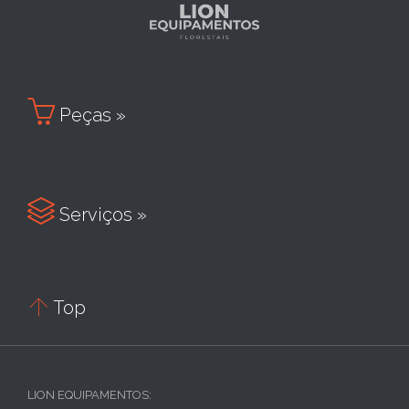

Peças »

Serviços »

Top
LION EQUIPAMENTOS: