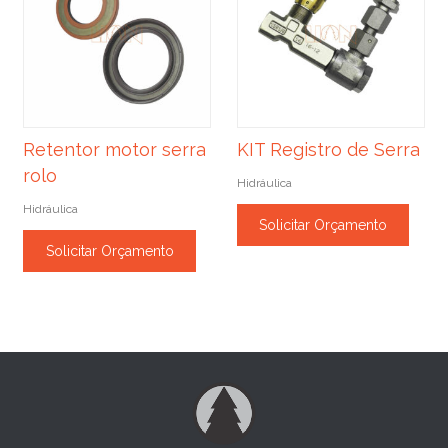
Retentor motor serra
KIT Registro de Serra
rolo
Hidráulica
Hidráulica
Solicitar Orçamento
Solicitar Orçamento