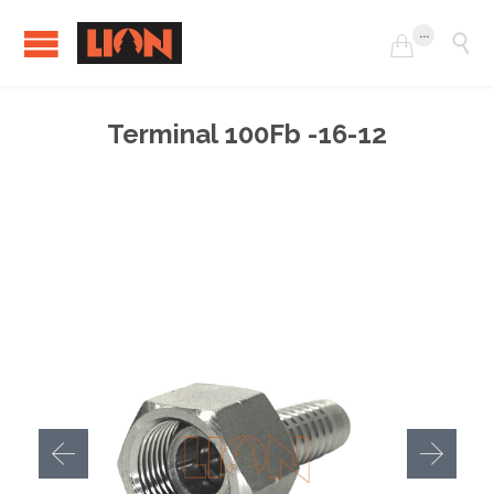
...


Terminal 100Fb -16-12