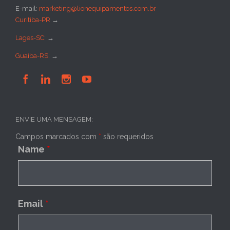
E-mail:
marketing@lionequipamentos.com.br
Curitiba-PR
→
Lages-SC:
→
Guaíba-RS:
→




ENVIE UMA MENSAGEM:
Campos marcados com
*
são requeridos
Name
*
Email
*