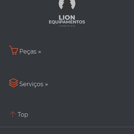

Peças »

Serviços »

Top