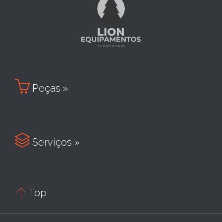

Peças »

Serviços »

Top