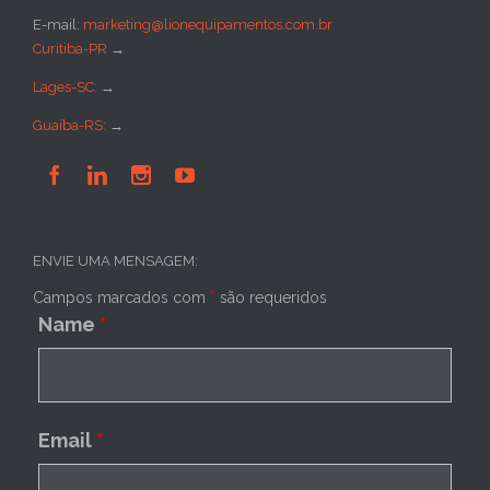
E-mail:
marketing@lionequipamentos.com.br
Curitiba-PR
→
Lages-SC:
→
Guaíba-RS:
→




ENVIE UMA MENSAGEM:
Campos marcados com
*
são requeridos
Name
*
Email
*