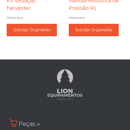
Kit vedação
Válvula Redutora de
harvester
Pressão R1
Hidráulica
Hidráulica
Solicitar Orçamento
Solicitar Orçamento

Peças »