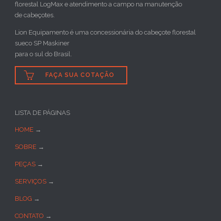
florestal LogMax e atendimento a campo na manutenção
de cabeçotes.
Lion Equipamento é uma concessionária do cabeçote florestal
sueco SP Maskiner
para o sul do Brasil.

FAÇA SUA COTAÇÃO
LISTA DE PÁGINAS
HOME
→
SOBRE
→
PEÇAS
→
SERVIÇOS
→
BLOG
→
CONTATO
→