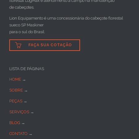
florestal LogMax e atendimento a campo na manutenção
de cabeçotes.
Lion Equipamento é uma concessionária do cabeçote florestal
sueco SP Maskiner
para o sul do Brasil.

FAÇA SUA COTAÇÃO
LISTA DE PÁGINAS
HOME
→
SOBRE
→
PEÇAS
→
SERVIÇOS
→
BLOG
→
CONTATO
→