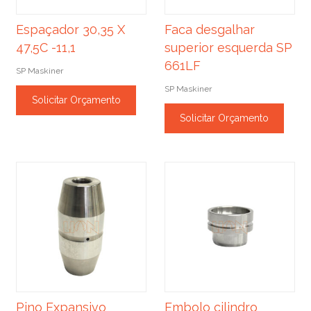
Espaçador 30,35 X
Faca desgalhar
47,5C -11,1
superior esquerda SP
661LF
SP Maskiner
SP Maskiner
Solicitar Orçamento
Solicitar Orçamento
Pino Expansivo
Embolo cilindro