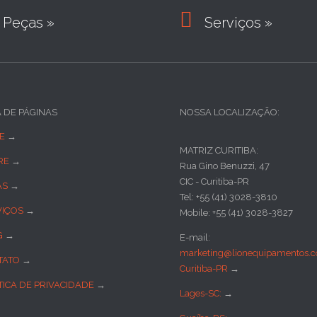

Peças »
Serviços »
A DE PÁGINAS
NOSSA LOCALIZAÇÃO:
E
→
MATRIZ CURITIBA:
RE
→
Rua Gino Benuzzi, 47
CIC - Curitiba-PR
AS
→
Tel: +55 (41) 3028-3810
VIÇOS
→
Mobile: +55 (41) 3028-3827
G
→
E-mail:
marketing@lionequipamentos.c
TATO
→
Curitiba-PR
→
TICA DE PRIVACIDADE
→
Lages-SC:
→