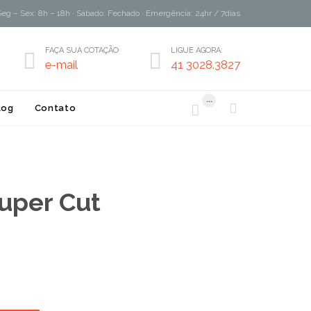
Seg – Sex: 8h – 18h · Sábado: Fechado · Emergência: 24hr / 7dias
FAÇA SUA COTAÇÃO
LIGUE AGORA:


e-mail
41 3028.3827
...


log
Contato
Super Cut