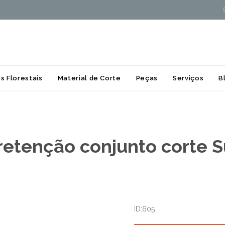
Skip
s Florestais
Material de Corte
Peças
Serviços
B
to
content
retenção conjunto corte 
ID:605