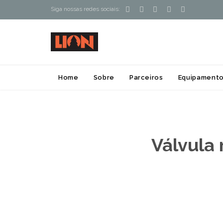





Siga nossas redes sociais:
Home
Sobre
Parceiros
Equipamento
Válvula 