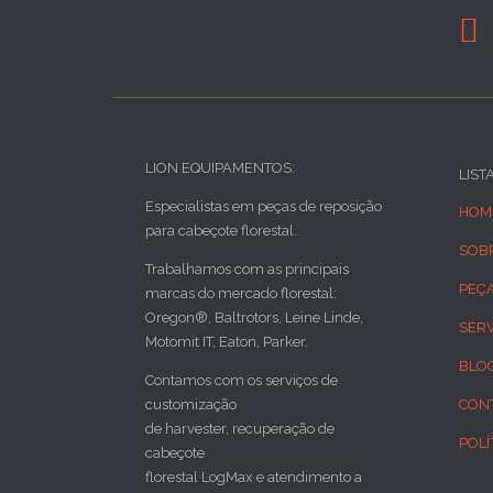

LION EQUIPAMENTOS:
LIST
Especialistas em peças de reposição
HOM
para cabeçote florestal.
SOB
Trabalhamos com as principais
PEÇ
marcas do mercado florestal:
Oregon®, Baltrotors, Leine Linde,
SER
Motomit IT, Eaton, Parker.
BLO
Contamos com os serviços de
customização
CON
de harvester, recuperação de
POLÍ
cabeçote
florestal LogMax e atendimento a