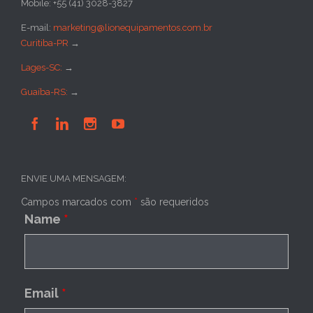
Mobile: +55 (41) 3028-3827
E-mail:
marketing@lionequipamentos.com.br
Curitiba-PR
→
Lages-SC:
→
Guaíba-RS:
→




ENVIE UMA MENSAGEM:
Campos marcados com
*
são requeridos
Name
*
Email
*