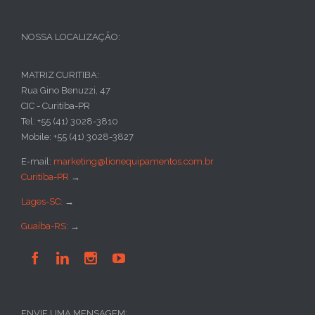
NOSSA LOCALIZAÇÃO:
MATRIZ CURITIBA:
Rua Gino Benuzzi, 47
CIC - Curitiba-PR
Tel: +55 (41) 3028-3810
Mobile: +55 (41) 3028-3827
E-mail:
marketing@lionequipamentos.com.br
Curitiba-PR
→
Lages-SC:
→
Guaíba-RS:
→




ENVIE UMA MENSAGEM: