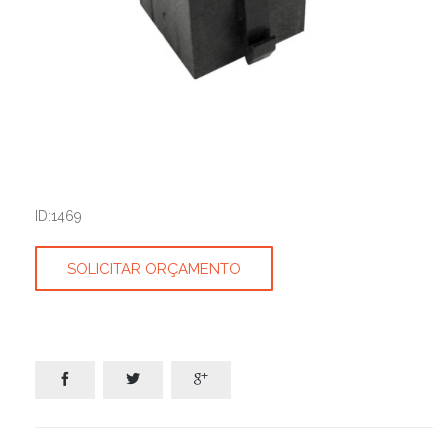
ID:1469
SOLICITAR ORÇAMENTO


